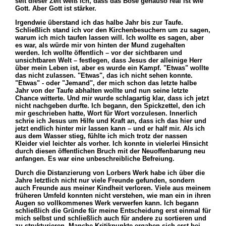
seit dieser Zeit weiß ich, dass das Böse genauso real ist wie
Gott. Aber Gott ist stärker.
Irgendwie überstand ich das halbe Jahr bis zur Taufe.
Schließlich stand ich vor den Kirchenbesuchern um zu sagen,
warum ich mich taufen lassen will. Ich wollte es sagen, aber
es war, als würde mir von hinten der Mund zugehalten
werden. Ich wollte öffentlich – vor der sichtbaren und
unsichtbaren Welt – festlegen, dass Jesus der alleinige Herr
über mein Leben ist, aber es wurde ein Kampf. "Etwas" wollte
das nicht zulassen. "Etwas", das ich nicht sehen konnte.
"Etwas" - oder "Jemand", der mich schon das letzte halbe
Jahr von der Taufe abhalten wollte und nun seine letzte
Chance witterte. Und mir wurde schlagartig klar, dass ich jetzt
nicht nachgeben durfte. Ich begann, den Spickzettel, den ich
mir geschrieben hatte, Wort für Wort vorzulesen. Innerlich
schrie ich Jesus um Hilfe und Kraft an, dass ich das hier und
jetzt endlich hinter mir lassen kann – und er half mir. Als ich
aus dem Wasser stieg, fühlte ich mich trotz der nassen
Kleider viel leichter als vorher. Ich konnte in vielerlei Hinsicht
durch diesen öffentlichen Bruch mit der Neuoffenbarung neu
anfangen. Es war eine unbeschreibliche Befreiung.
Durch die Distanzierung von Lorbers Werk habe ich über die
Jahre letztlich nicht nur viele Freunde gefunden, sondern
auch Freunde aus meiner Kindheit verloren. Viele aus meinem
früheren Umfeld konnten nicht verstehen, wie man ein in ihren
Augen so vollkommenes Werk verwerfen kann. Ich begann
schließlich die Gründe für meine Entscheidung erst einmal für
mich selbst und schließlich auch für andere zu sortieren und
zu strukturieren. Manche Kritikpunkte ergaben sich erst bei