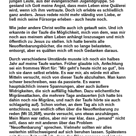
jungen Leute, aus der evangelischen Jugendgruppe. So
gestand ich Gott meine Angst, dass mein Leben eine Quälerei
wird, wenn ich ihm vertraute. Doch ich erlebte es schließlich
ganz anders. Jesus redete nicht mehr ständig von Liebe, er
ließ mich seine Fürsorge erleben - auch heute noch.
Wie jeder andere Christ wollte auch ich getauft sein. Und ich
erkannte in der Taufe die Möglichkeit, mich von dem, was mir
noch aus meinem alten Leben anhängt loszusagen und mich
öffentlich zu Jesus zu stellen. Ich hatte bereits alle
Neuoffenbarungsbücher, die mich so lange belasteten,
entsorgt, aber es quälten mich oft noch Gedanken daraus.
Durch verschiedene Umstände musste ich noch ein halbes
Jahr auf meine Taufe warten. Früher glaubte ich, Anfechtung
sei ein frommes Wort für: "Mir geht’s heute nicht so gut", bis
ich sie dann selbst erlebte. Es war mir, als würde mit allen
Mitteln versucht, mich von dieser Taufe abzuhalten. Man kann
schwer beschreiben, was da passierte. Es waren
hauptsächlich innere Spannungen, aber auch äußere
Widrigkeiten, die sich auffällig häuften. Dazu wöchentliche
Migräneattacken, die mehrere Tage andauerten (ich hatte bis
dahin noch nie Migräne, und nach der Taufe hörte sie auch
schlagartig auf). Schon vorher, an dem Tag als ich mich
entschloss, nun endlich offen über die Neuoffenbarung zu
reden (Mt 10,26ff), wurde versucht, uns etwas anzuhängen.
Mein Mann war ratlos, aber mir war klar, dass „jemand“ nicht
will, dass wir mit anderen über das Problem
"Neuoffenbarung" sprechen. Vielmehr sollten wir alles
weiterhin stillschweigend auf sich beruhen lassen. Spätestens