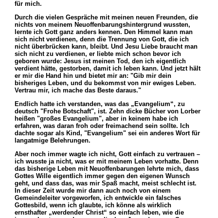
für mich.
Durch die vielen Gespräche mit meinen neuen Freunden, die
nichts von meinem Neuoffenbarungshintergrund wussten,
lernte ich Gott ganz anders kennen. Den Himmel kann man
sich nicht verdienen, denn die Trennung von Gott, die ich
nicht überbrücken kann, bleibt. Und Jesu Liebe braucht man
sich nicht zu verdienen, er liebte mich schon bevor ich
geboren wurde: Jesus ist meinen Tod, den ich eigentlich
verdient hätte, gestorben, damit ich leben kann. Und jetzt hält
er mir die Hand hin und bietet mir an: "Gib mir dein
bisheriges Leben, und du bekommst von mir ewiges Leben.
Vertrau mir, ich mache das Beste daraus."
Endlich hatte ich verstanden, was das „Evangelium“, zu
deutsch "Frohe Botschaft", ist. Zehn dicke Bücher von Lorber
heißen "großes Evangelium", aber in keinem habe ich
erfahren, was daran froh oder freimachend sein sollte. Ich
dachte sogar als Kind, "Evangelium" sei ein anderes Wort für
langatmige Belehrungen.
Aber noch immer wagte ich nicht, Gott einfach zu vertrauen –
ich wusste ja nicht, was er mit meinem Leben vorhatte. Denn
das bisherige Leben mit Neuoffenbarungen lehrte mich, dass
Gottes Wille eigentlich immer gegen den eigenen Wunsch
geht, und dass das, was mir Spaß macht, meist schlecht ist.
In dieser Zeit wurde mir dann auch noch von einem
Gemeindeleiter vorgeworfen, ich entwickle ein falsches
Gottesbild, wenn ich glaubte, ich könne als wirklich
ernsthafter „werdender Christ“ so einfach leben, wie die