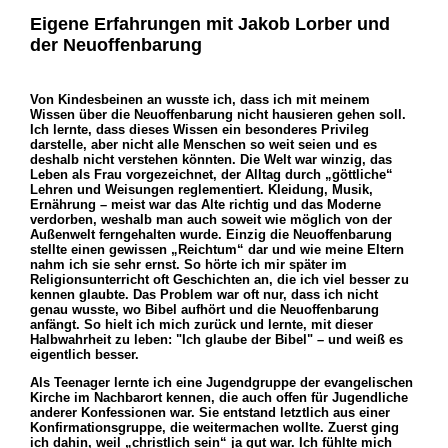
Eigene Erfahrungen mit Jakob Lorber und
der Neuoffenbarung
Von Kindesbeinen an wusste ich, dass ich mit meinem
Wissen über die Neuoffenbarung nicht hausieren gehen soll.
Ich lernte, dass dieses Wissen ein besonderes Privileg
darstelle, aber nicht alle Menschen so weit seien und es
deshalb nicht verstehen könnten. Die Welt war winzig, das
Leben als Frau vorgezeichnet, der Alltag durch „göttliche“
Lehren und Weisungen reglementiert. Kleidung, Musik,
Ernährung – meist war das Alte richtig und das Moderne
verdorben, weshalb man auch soweit wie möglich von der
Außenwelt ferngehalten wurde. Einzig die Neuoffenbarung
stellte einen gewissen „Reichtum“ dar und wie meine Eltern
nahm ich sie sehr ernst. So hörte ich mir später im
Religionsunterricht oft Geschichten an, die ich viel besser zu
kennen glaubte. Das Problem war oft nur, dass ich nicht
genau wusste, wo Bibel aufhört und die Neuoffenbarung
anfängt. So hielt ich mich zurück und lernte, mit dieser
Halbwahrheit zu leben: "Ich glaube der Bibel" – und weiß es
eigentlich besser.
Als Teenager lernte ich eine Jugendgruppe der evangelischen
Kirche im Nachbarort kennen, die auch offen für Jugendliche
anderer Konfessionen war. Sie entstand letztlich aus einer
Konfirmationsgruppe, die weitermachen wollte. Zuerst ging
ich dahin, weil „christlich sein“ ja gut war. Ich fühlte mich