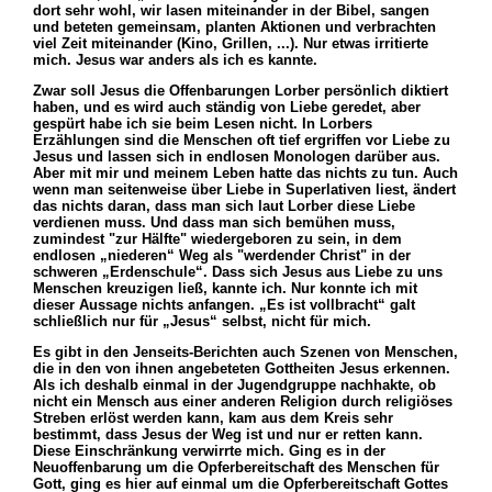
dort sehr wohl, wir lasen miteinander in der Bibel, sangen
und beteten gemeinsam, planten Aktionen und verbrachten
viel Zeit miteinander (Kino, Grillen, ...). Nur etwas irritierte
mich. Jesus war anders als ich es kannte.
Zwar soll Jesus die Offenbarungen Lorber persönlich diktiert
haben, und es wird auch ständig von Liebe geredet, aber
gespürt habe ich sie beim Lesen nicht. In Lorbers
Erzählungen sind die Menschen oft tief ergriffen vor Liebe zu
Jesus und lassen sich in endlosen Monologen darüber aus.
Aber mit mir und meinem Leben hatte das nichts zu tun. Auch
wenn man seitenweise über Liebe in Superlativen liest, ändert
das nichts daran, dass man sich laut Lorber diese Liebe
verdienen muss. Und dass man sich bemühen muss,
zumindest "zur Hälfte" wiedergeboren zu sein, in dem
endlosen „niederen“ Weg als "werdender Christ" in der
schweren „Erdenschule“. Dass sich Jesus aus Liebe zu uns
Menschen kreuzigen ließ, kannte ich. Nur konnte ich mit
dieser Aussage nichts anfangen. „Es ist vollbracht“ galt
schließlich nur für „Jesus“ selbst, nicht für mich.
Es gibt in den Jenseits-Berichten auch Szenen von Menschen,
die in den von ihnen angebeteten Gottheiten Jesus erkennen.
Als ich deshalb einmal in der Jugendgruppe nachhakte, ob
nicht ein Mensch aus einer anderen Religion durch religiöses
Streben erlöst werden kann, kam aus dem Kreis sehr
bestimmt, dass Jesus der Weg ist und nur er retten kann.
Diese Einschränkung verwirrte mich. Ging es in der
Neuoffenbarung um die Opferbereitschaft des Menschen für
Gott, ging es hier auf einmal um die Opferbereitschaft Gottes