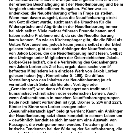
der erneuten Beschäftigung mit der Neuoffenbarung und beim
Vergleich unterschiedlicher Ausgaben. Früher war es
undenkbar, die Neuoffenbarung offen in Frage zu stellen.
Wenn man davon ausgeht, dass die Neuoffenbarung direkt
von Gott diktiert wurde, sucht man die Ursachen für die
Widersprüche und Abgründe in der Neuoffenbarung immer
bei sich selbst. Viele meiner früheren Freunde hatten und
haben solche Probleme nicht, da sie die Neuoffenbarung
kaum kennen. So wie es Kirchengänger gibt, die die Bibel als
Gottes Wort ansehen, jedoch kaum jemals selbst in der Bibel
gelesen haben, gibt es auch Anhänger der Neuoffenbarung
von Jakob Lorber, die die Neuoffenbarung nicht lesen. Selbst
eine Umfrage unter Mitgliedern der Österreichischen Jakob-
Lorber-Gesellschaft, die die Verbreitung des Gedankenguts
von Jakob Lorber als Ziel hat, ergab, dass sechs von 54
befragten Mitgliedern kein einziges Werk von Jakob Lorber
gelesen haben (vgl. Rinnerthaler S. 198). Die diffuse
Vorstellung von den Inhalten der Neuoffenbarung (auch
vermittelt durch Sekundärliteratur, Vorträge oder
„Gemeinden“) wird dann oft überlagert von traditionell
humanistisch-christlichen oder esoterischen Lehren. Auch
wenn Antisemitismus in manchen Neuoffenbarungsgruppen
heute noch latent vorhanden ist (vgl. Daxner S. 204 und 222f),
Kinder im Sinne von Lorber erzogen oder
„Gesundheitsratschläge“ befolgt werden: Kaum ein Anhänger
der Neuoffenbarung setzt diese komplett in seinem Leben um
– gewöhnlich handelt es sich immer um eine Auswahl von
Passagen, die wahrgenommen werden. Trotzdem gibt es
kritische Tendenzen bei der Wirkung der Neuoffenbarung, die