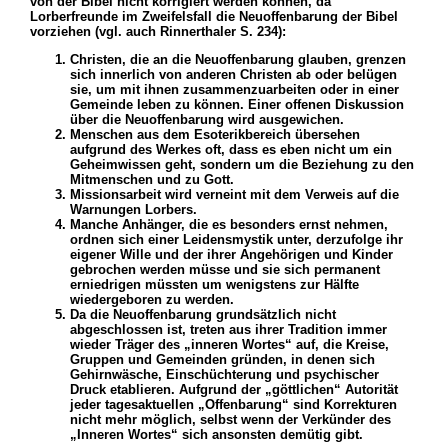
von der Bibel nicht korrigiert werden können, da
Lorberfreunde im Zweifelsfall die Neuoffenbarung der Bibel
vorziehen (vgl. auch Rinnerthaler S. 234):
Christen, die an die Neuoffenbarung glauben, grenzen
sich innerlich von anderen Christen ab oder belügen
sie, um mit ihnen zusammenzuarbeiten oder in einer
Gemeinde leben zu können. Einer offenen Diskussion
über die Neuoffenbarung wird ausgewichen.
Menschen aus dem Esoterikbereich übersehen
aufgrund des Werkes oft, dass es eben nicht um ein
Geheimwissen geht, sondern um die Beziehung zu den
Mitmenschen und zu Gott.
Missionsarbeit wird verneint mit dem Verweis auf die
Warnungen Lorbers.
Manche Anhänger, die es besonders ernst nehmen,
ordnen sich einer Leidensmystik unter, derzufolge ihr
eigener Wille und der ihrer Angehörigen und Kinder
gebrochen werden müsse und sie sich permanent
erniedrigen müssten um wenigstens zur Hälfte
wiedergeboren zu werden.
Da die Neuoffenbarung grundsätzlich nicht
abgeschlossen ist, treten aus ihrer Tradition immer
wieder Träger des „inneren Wortes“ auf, die Kreise,
Gruppen und Gemeinden gründen, in denen sich
Gehirnwäsche, Einschüchterung und psychischer
Druck etablieren. Aufgrund der „göttlichen“ Autorität
jeder tagesaktuellen „Offenbarung“ sind Korrekturen
nicht mehr möglich, selbst wenn der Verkünder des
„Inneren Wortes“ sich ansonsten demütig gibt.