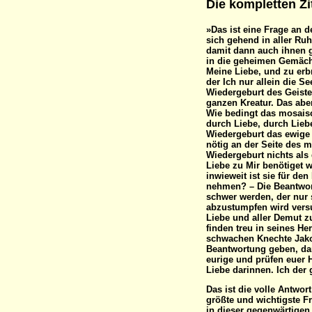
Die kompletten Zi
»Das ist eine Frage an de
sich gehend in aller Ru
damit dann auch ihnen g
in die geheimen Gemäche
Meine Liebe, und zu erb
der Ich nur allein die S
Wiedergeburt des Geist
ganzen Kreatur. Das aber
Wie bedingt das mosaisc
durch Liebe, durch Lieb
Wiedergeburt das ewige
nötig an der Seite des 
Wiedergeburt nichts als
Liebe zu Mir benötiget 
inwieweit ist sie für de
nehmen? – Die Beantwor
schwer werden, der nur 
abzustumpfen wird versu
Liebe und aller Demut zu
finden treu in seines 
schwachen Knechte Jakob
Beantwortung geben, dam
eurige und prüfen euer 
Liebe darinnen. Ich der 
Das ist die volle Antwort auf die von Mir am Montag gegebene größte und wichtigste Frage, deren Größe und Wichtigkeit erst in dieser gegenwärtigen Beantwortung leuchtend ersichtlich wird. – Es ist nötig, damit die Antwort vollends eingesehen werden möchte, daß da gezeigt werde das Wesen des Menschen in dessen Natur- und geistiger Sphäre, ohne welche Vorkenntnis es umsonst wäre zu predigen, da das Ganze an den Geist nur gerichtet ist, der aber bei euch noch nicht lebend, sondern auf dem Wege ist, lebend in der Liebe, welche dessen Mutter ist, zu werden. Und damit eurem Geiste die erste Regung gegeben werde, gab Ich euch auch eben diese Frage, an welcher das Leben des Geistes, dessen Wiedergeburt, und sodann erst das ewige Leben in der allerhöchsten Freiheit beruht. Seht, der Mensch ist zusammengesetzt aus einem naturmäßigen Leibe, der da ist ein Gefäß, darinnen sich durch die verschiedenen Organe eine lebendige Seele ausbilde; denn im Entstehen durch die Zeugung wird nur das alleinige Wesen des Leibes konstruiert. Und erst im siebenten Monate, wenn schon das leibliche Wesen organisch, wenn auch noch nicht ganz der Form, doch aber all den Teilen nach ausgebildet wird durch das vegetative Leben der Mutter, – so erst wird in der Gegend der Magengrube ein für eure Augen nicht wahrnehmbares, vom Zeuger herrührendes Bläschen, darinnen die Substanz der Seele enthalten ist, geöffnet und teilt sich dann dem ganzen Organismus durch die Verbindung der Nerven mit, umwandelt dann ein in allen Nerven vorfindliches magnetisches Fluidum in die seinige und dringt dann in aller elektrischen Schnelle bald auch in alle übrigen Organe, namentlich aber zuletzt erst in die Herzmuskeln, was gewöhnlich erst am siebenten Tage, bei einigen manchmal etwas später erst geschieht. Dann fängt ganz langsam das Herz an sich auszudehnen durch die allmähliche Füllung der Seelensubstanz, und wenn es so nach und nach voll geworden ist gleich einer elektrischen Flasche, so entladet es sich dann in die Adern durch eine obere Kammer. Dieses entladene Fluidum teilt sich dann allen dort befindlichen Säften mit und zwingt sie in alle Gefäße und so auch dann die in den Gefäßen selbst vorhandenen Säfte zur Bewegung wieder in die Venen und durch dieselben wieder zum Herzen zurück, während welcher Zeit das Herz schon wieder geladen wird und die dahin kehrenden Säfte alsogleich wieder weiterbefördert. Und so beginnt dann der Pulsschlag und die Zirkulation der Säfte und etwas später des daraus hervorgehenden Blutes. Dadurch nun bildet sich durch den derart bewirkten beständigen Verkehr und Austausch der Säfte und zwar den des Blutes die Masse des Leibes – und durch die in den feinen Säften enthaltene Substanz die Solidität der Seele elektro-organisch aus. Und wenn dann auch der Magen vollends ausgebildet wurde zur Aufnahme von gröberen Säften aus dem Leibe der Mutter zuerst, zur Unterstützung der an die Bestimmung verwendeten Säfte und des Blutes, dann wird der Mensch abgelöst von den Nährbanden im Mutterleibe und wird geboren in die Außenwelt, begabt mit fünf naturmäßigen äußeren Sinnen, um aufzunehmen die Sinnenwelt oder eigentlich die verschiedenen Substanzen, als des Lichtes, des Schalles, des Geschmackes, des Geruches und endlich des allgemeinen Gefühles, welches alles nun bestimmt ist, auszubilden die Seele und nach deren Bedürfnis wachsen zu lassen den Leib, was dann mehrere Jahre nacheinander geschieht. Und so sind nun zwei Menschen in einem, nämlich zuerst ein materieller und in dem ein substantieller. Hier merket wohl auf, – gleich ungefähr drei Tage vor der Geburt aber wird aus der allerfeinsten und zugleich solidesten Substanz der Seele in der Gegend des Herzens ein anderes unendlich feines Bläschen gebildet, und in dieses Bläschen wird ein einst böse gewordener Geist, der da ist dem Wesen nach ein Funke der göttlichen Liebe, hineingelegt; gleichviel ob der Körper männlich oder weiblich ist, so ist doch der Geist 