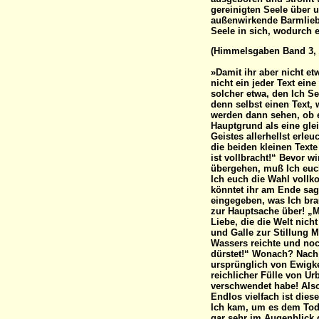
(Himmelsgaben Band 3, 1
»Damit ihr aber nicht e
nicht ein jeder Text ein
solcher etwa, den Ich Se
denn selbst einen Text, 
werden dann sehen, ob 
Hauptgrund als eine gle
Geistes allerhellst erleu
die beiden kleinen Text
ist vollbracht!“ Bevor w
übergehen, muß Ich euc
Ich euch die Wahl vollk
könntet ihr am Ende sag
eingegeben, was Ich bra
zur Hauptsache über! „
Liebe, die die Welt nich
und Galle zur Stillung 
Wassers reichte und noch
dürstet!“ Wonach? Nach
ursprünglich von Ewigkei
reichlicher Fülle von U
verschwendet habe! Als
Endlos vielfach ist die
Ich kam, um es dem Tod
gar sehr im Augenblick