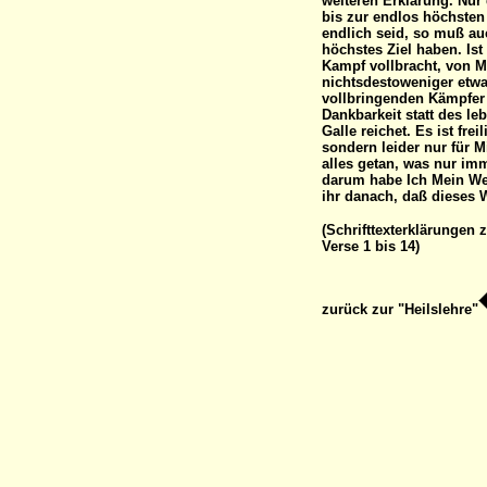
weiteren Erklärung. Nur
bis zur endlos höchsten 
endlich seid, so muß au
höchstes Ziel haben. Ist 
Kampf vollbracht, von Mi
nichtsdestoweniger etwa
vollbringenden Kämpfer 
Dankbarkeit statt des l
Galle reichet. Es ist frei
sondern leider nur für M
alles getan, was nur imm
darum habe Ich Mein Wer
ihr danach, daß dieses 
(Schrifttexterklärungen
Verse 1 bis 14)
zurück zur "Heilslehre"