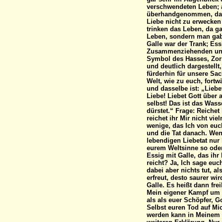
verschwendeten Leben; a
überhandgenommen, daß 
Liebe nicht zu erwecken
trinken das Leben, da g
Leben, sondern man gab 
Galle war der Trank; Es
Zusammenziehenden und 
Symbol des Hasses, Zorn
und deutlich dargestellt
fürderhin für unsere Sach
Welt, wie zu euch, fortw
und dasselbe ist: „Liebe
Liebe! Liebet Gott über
selbst! Das ist das Was
dürstet.“ Frage: Reichet
reichet ihr Mir nicht vi
wenige, das Ich von euch
und die Tat danach. Wenn
lebendigen Liebetat nur 
eurem Weltsinne so oder 
Essig mit Galle, das ihr
reicht? Ja, Ich sage eu
dabei aber nichts tut, a
erfreut, desto saurer wir
Galle. Es heißt dann frei
Mein eigener Kampf um 
als als euer Schöpfer, 
Selbst euren Tod auf Mi
werden kann in Meinem e